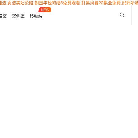
洁,贞洁美妇沦陷,朝国年轻的继5免费观看,打黑风暴22集全免费,妈妈听
備案
案例庫
移動端